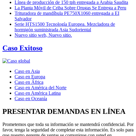
Línea de producción de 150 tph entregada a Arabia Saudita
La Planta Móvil de Criba Sobre Orugas Se Entrega a Peru
Trituradora de mandíbula PE750X1060 entregada a EI
Salvador
Serie HTS1500 Tecnología Europea. Mezcladora de
hormigón suministrada Asia Sudoriental
Nuevo sitio web, Nuevo sitio.
Caso Exitoso
Caso en Asia
Caso en Europa
Caso en África
Caso en América del Norte
Caso en América Latina
Caso en Oceanía
PRESENTAR DEMANDAS EN LÍNEA
Prometemos que toda su información se mantendrá confidencial. Por
favor, tenga la seguridad de completar esta información. Es solo para
que nuestro gerente de ventas se comunique con usted en