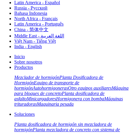
Latin America - Español
Russia - Pусский
Bahasa Indonesia
North Africa - Français
Latin America - Português
China - 简体中文
Middle East - اللغة العربية
Việt Nam - Tiếng Việt
India - English
Inicio
Sobre nosotros
Productos
Mezclador de hormigón
Planta Dosificadora de
Hormigón
Equipo de transporte de
hormigón
Autohormigoneras
Otro equipos auxiliares
Máquina
para bloques de concreto
Planta dosificadora de
asfalto
Minicargadores
Hormigonera con bomba
Máquinas
trituradoras
Maquinaria pesada
Soluciones
Planta dosificadora de hormigón sin mezcladora de
hormigón
Planta mezcladora de concreto con sistema de