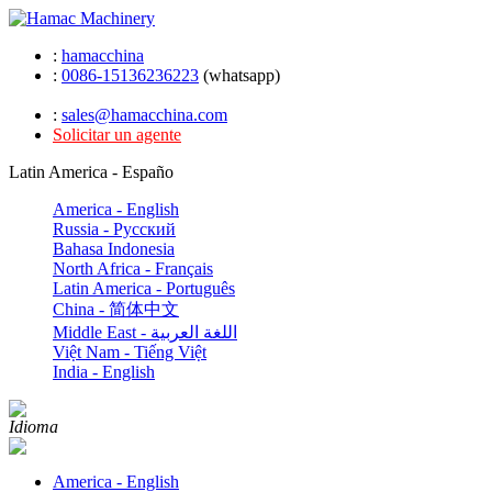
:
hamacchina
:
0086-15136236223
(whatsapp)
:
sales@hamacchina.com
Solicitar un agente
Latin America - Españo
America - English
Russia - Pусский
Bahasa Indonesia
North Africa - Français
Latin America - Português
China - 简体中文
Middle East - اللغة العربية
Việt Nam - Tiếng Việt
India - English
Idioma
America - English