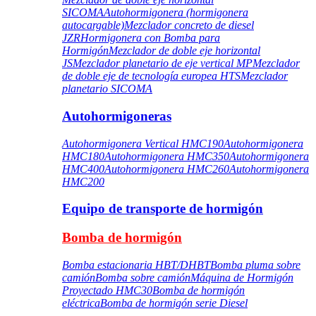
SICOMA
Autohormigonera (hormigonera
autocargable)
Mezclador concreto de diesel
JZR
Hormigonera con Bomba para
Hormigón
Mezclador de doble eje horizontal
JS
Mezclador planetario de eje vertical MP
Mezclador
de doble eje de tecnología europea HTS
Mezclador
planetario SICOMA
Autohormigoneras
Autohormigonera Vertical HMC190
Autohormigonera
HMC180
Autohormigonera HMC350
Autohormigonera
HMC400
Autohormigonera HMC260
Autohormigonera
HMC200
Equipo de transporte de hormigón
Bomba de hormigón
Bomba estacionaria HBT/DHBT
Bomba pluma sobre
camión
Bomba sobre camión
Máquina de Hormigón
Proyectado HMC30
Bomba de hormigón
eléctrica
Bomba de hormigón serie Diesel