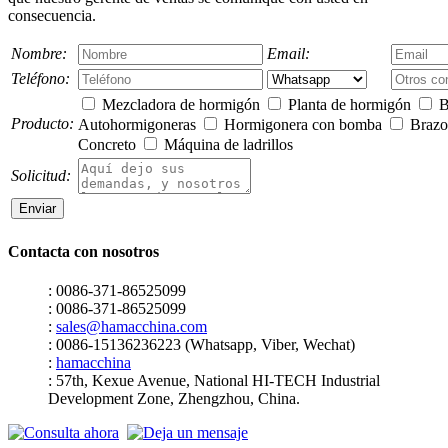
consecuencia.
Nombre:
Email:
Teléfono:
Mezcladora de hormigón
Planta de hormigón
B
Producto:
Autohormigoneras
Hormigonera con bomba
Brazo 
Concreto
Máquina de ladrillos
Solicitud:
Contacta con nosotros
: 0086-371-86525099
: 0086-371-86525099
:
sales@hamacchina.com
: 0086-15136236223 (Whatsapp, Viber, Wechat)
:
hamacchina
: 57th, Kexue Avenue, National HI-TECH Industrial
Development Zone, Zhengzhou, China.