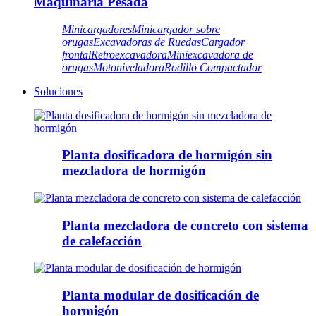
Maquinaria Pesada
Minicargadores
Minicargador sobre
orugas
Excavadoras de Ruedas
Cargador
frontal
Retroexcavadora
Miniexcavadora de
orugas
Motoniveladora
Rodillo Compactador
Soluciones
Planta dosificadora de hormigón sin
mezcladora de hormigón
Planta mezcladora de concreto con sistema
de calefacción
Planta modular de dosificación de
hormigón