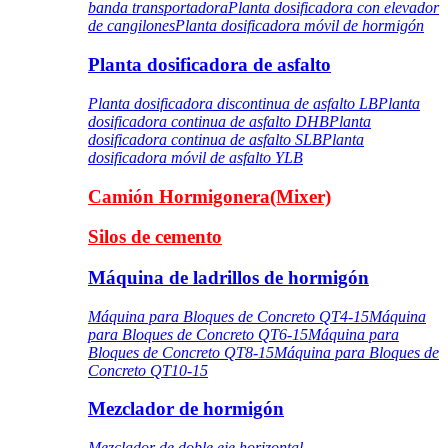
banda transportadora
Planta dosificadora con elevador
de cangilones
Planta dosificadora móvil de hormigón
Planta dosificadora de asfalto
Planta dosificadora discontinua de asfalto LB
Planta
dosificadora continua de asfalto DHB
Planta
dosificadora continua de asfalto SLB
Planta
dosificadora móvil de asfalto YLB
Camión Hormigonera(Mixer)
Silos de cemento
Máquina de ladrillos de hormigón
Máquina para Bloques de Concreto QT4-15
Máquina
para Bloques de Concreto QT6-15
Máquina para
Bloques de Concreto QT8-15
Máquina para Bloques de
Concreto QT10-15
Mezclador de hormigón
Mezclador de doble eje horizontal