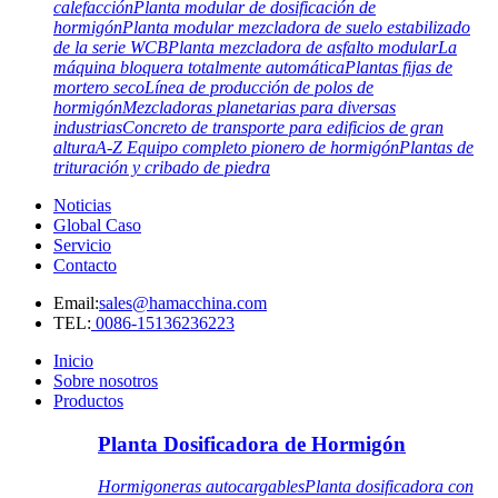
calefacción
Planta modular de dosificación de
hormigón
Planta modular mezcladora de suelo estabilizado
de la serie WCB
Planta mezcladora de asfalto modular
La
máquina bloquera totalmente automática
Plantas fijas de
mortero seco
Línea de producción de polos de
hormigón
Mezcladoras planetarias para diversas
industrias
Concreto de transporte para edificios de gran
altura
A-Z Equipo completo pionero de hormigón
Plantas de
trituración y cribado de piedra
Noticias
Global Caso
Servicio
Contacto
Email:
sales@hamacchina.com
TEL:
0086-15136236223
Inicio
Sobre nosotros
Productos
Planta Dosificadora de Hormigón
Hormigoneras autocargables
Planta dosificadora con