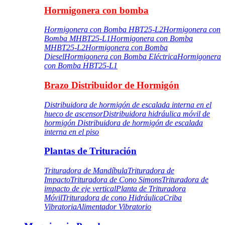
Hormigonera con bomba
Hormigonera con Bomba HBT25-L2
Hormigonera con
Bomba MHBT25-L1
Hormigonera con Bomba
MHBT25-L2
Hormigonera con Bomba
Diesel
Hormigonera con Bomba Eléctrica
Hormigonera
con Bomba HBT25-L1
Brazo Distribuidor de Hormigón
Distribuidora de hormigón de escalada interna en el
hueco de ascensor
Distribuidora hidráulica móvil de
hormigón
Distribuidora de hormigón de escalada
interna en el piso
Plantas de Trituración
Trituradora de Mandíbula
Trituradora de
Impacto
Trituradora de Cono Simons
Trituradora de
impacto de eje vertical
Planta de Trituradora
Móvil
Trituradora de cono Hidráulica
Criba
Vibratoria
Alimentador Vibratorio