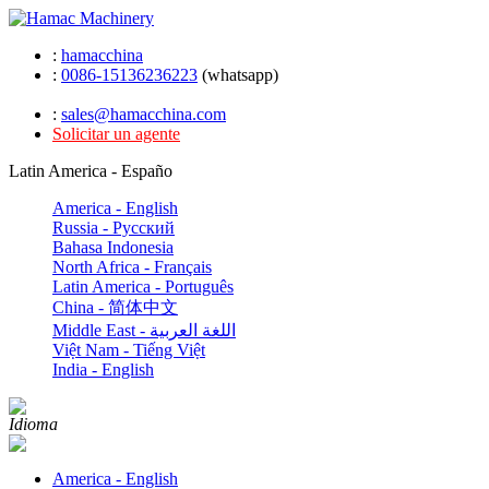
:
hamacchina
:
0086-15136236223
(whatsapp)
:
sales@hamacchina.com
Solicitar un agente
Latin America - Españo
America - English
Russia - Pусский
Bahasa Indonesia
North Africa - Français
Latin America - Português
China - 简体中文
Middle East - اللغة العربية
Việt Nam - Tiếng Việt
India - English
Idioma
America - English