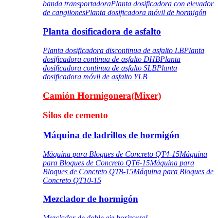
banda transportadora
Planta dosificadora con elevador
de cangilones
Planta dosificadora móvil de hormigón
Planta dosificadora de asfalto
Planta dosificadora discontinua de asfalto LB
Planta
dosificadora continua de asfalto DHB
Planta
dosificadora continua de asfalto SLB
Planta
dosificadora móvil de asfalto YLB
Camión Hormigonera(Mixer)
Silos de cemento
Máquina de ladrillos de hormigón
Máquina para Bloques de Concreto QT4-15
Máquina
para Bloques de Concreto QT6-15
Máquina para
Bloques de Concreto QT8-15
Máquina para Bloques de
Concreto QT10-15
Mezclador de hormigón
Mezclador de doble eje horizontal