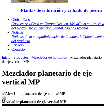
Plantas de trituración y cribado de piedra
Global Caso
Caso en Asia
Caso en Europa
Caso en África
Caso en América
del Norte
Caso en América Latina
Caso en Oceanía
Noticias
Noticias de la compañía
Noticias de la industria
Conocimiento
del producto
Servicio
Contacto
Inicio
-
Productos
-
Mezclador de hormigón
- Mezclador planetario
de eje vertical MP
Mezclador planetario de eje
vertical MP
Mezclador planetario de eje vertical MP