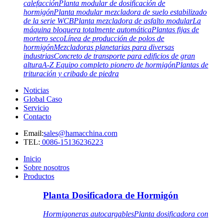
calefacción
Planta modular de dosificación de
hormigón
Planta modular mezcladora de suelo estabilizado
de la serie WCB
Planta mezcladora de asfalto modular
La
máquina bloquera totalmente automática
Plantas fijas de
mortero seco
Línea de producción de polos de
hormigón
Mezcladoras planetarias para diversas
industrias
Concreto de transporte para edificios de gran
altura
A-Z Equipo completo pionero de hormigón
Plantas de
trituración y cribado de piedra
Noticias
Global Caso
Servicio
Contacto
Email:
sales@hamacchina.com
TEL:
0086-15136236223
Inicio
Sobre nosotros
Productos
Planta Dosificadora de Hormigón
Hormigoneras autocargables
Planta dosificadora con