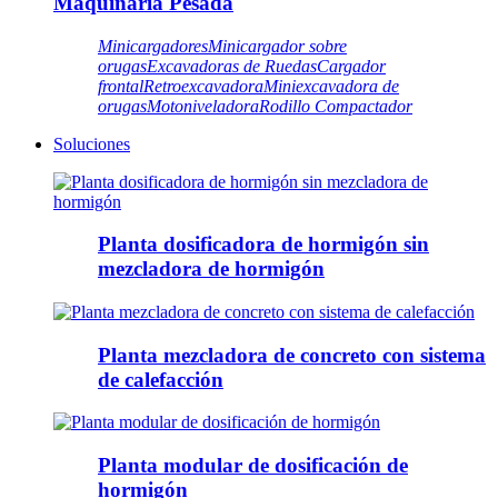
Maquinaria Pesada
Minicargadores
Minicargador sobre
orugas
Excavadoras de Ruedas
Cargador
frontal
Retroexcavadora
Miniexcavadora de
orugas
Motoniveladora
Rodillo Compactador
Soluciones
Planta dosificadora de hormigón sin
mezcladora de hormigón
Planta mezcladora de concreto con sistema
de calefacción
Planta modular de dosificación de
hormigón