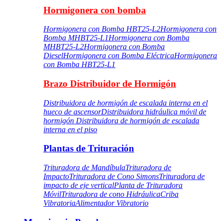
Hormigonera con bomba
Hormigonera con Bomba HBT25-L2
Hormigonera con
Bomba MHBT25-L1
Hormigonera con Bomba
MHBT25-L2
Hormigonera con Bomba
Diesel
Hormigonera con Bomba Eléctrica
Hormigonera
con Bomba HBT25-L1
Brazo Distribuidor de Hormigón
Distribuidora de hormigón de escalada interna en el
hueco de ascensor
Distribuidora hidráulica móvil de
hormigón
Distribuidora de hormigón de escalada
interna en el piso
Plantas de Trituración
Trituradora de Mandíbula
Trituradora de
Impacto
Trituradora de Cono Simons
Trituradora de
impacto de eje vertical
Planta de Trituradora
Móvil
Trituradora de cono Hidráulica
Criba
Vibratoria
Alimentador Vibratorio