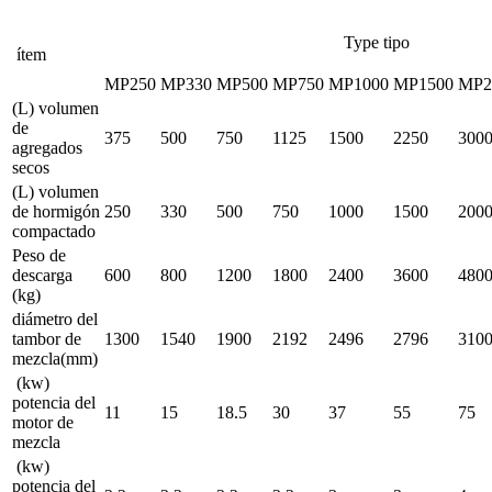
Type tipo
ítem
MP250
MP330
MP500
MP750
MP1000
MP1500
MP2
(L) volumen
de
375
500
750
1125
1500
2250
300
agregados
secos
(L) volumen
de hormigón
250
330
500
750
1000
1500
200
compactado
Peso de
descarga
600
800
1200
1800
2400
3600
480
(kg)
diámetro del
tambor de
1300
1540
1900
2192
2496
2796
310
mezcla(mm)
(kw)
potencia del
11
15
18.5
30
37
55
75
motor de
mezcla
(kw)
potencia del