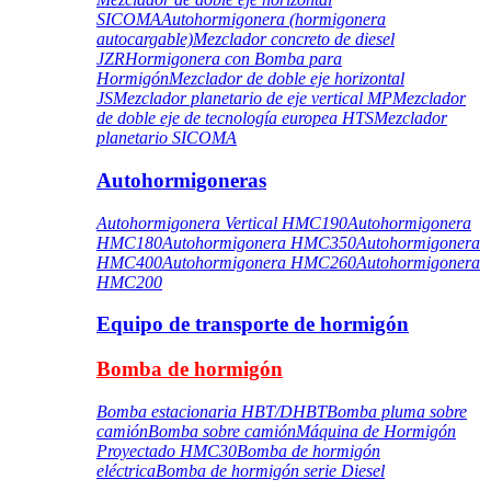
SICOMA
Autohormigonera (hormigonera
autocargable)
Mezclador concreto de diesel
JZR
Hormigonera con Bomba para
Hormigón
Mezclador de doble eje horizontal
JS
Mezclador planetario de eje vertical MP
Mezclador
de doble eje de tecnología europea HTS
Mezclador
planetario SICOMA
Autohormigoneras
Autohormigonera Vertical HMC190
Autohormigonera
HMC180
Autohormigonera HMC350
Autohormigonera
HMC400
Autohormigonera HMC260
Autohormigonera
HMC200
Equipo de transporte de hormigón
Bomba de hormigón
Bomba estacionaria HBT/DHBT
Bomba pluma sobre
camión
Bomba sobre camión
Máquina de Hormigón
Proyectado HMC30
Bomba de hormigón
eléctrica
Bomba de hormigón serie Diesel