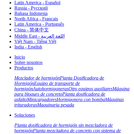
Latin America - Español
Russia - Pусский
Bahasa Indonesia
North Africa - Français
Latin America - Português
China - 简体中文
Middle East - اللغة العربية
Việt Nam - Tiếng Việt
India - English
Inicio
Sobre nosotros
Productos
Mezclador de hormigón
Planta Dosificadora de
Hormigón
Equipo de transporte de
hormigón
Autohormigoneras
Otro equipos auxiliares
Máquina
para bloques de concreto
Planta dosificadora de
asfalto
Minicargadores
Hormigonera con bomba
Máquinas
trituradoras
Maquinaria pesada
Soluciones
Planta dosificadora de hormigón sin mezcladora de
hormigón
Planta mezcladora de concreto con sistema de