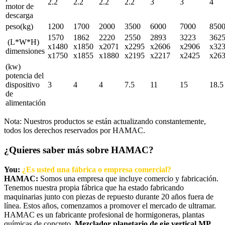
2.2
2.2
2.2
2.2
3
3
4
motor de
descarga
peso(kg)
1200
1700
2000
3500
6000
7000
850
1570
1862
2220
2550
2893
3223
362
(L*W*H)
x1480
x1850
x2071
x2295
x2606
x2906
x32
dimensiones
x1750
x1855
x1880
x2195
x2217
x2425
x26
(kw)
potencia del
dispositivo
3
4
4
7.5
11
15
18.5
de
alimentación
Nota: Nuestros productos se están actualizando constantemente,
todos los derechos reservados por HAMAC.
¿Quieres saber más sobre HAMAC?
You:
¿Es usted una fábrica o empresa comercial?
HAMAC:
Somos una empresa que incluye comercio y fabricación.
Tenemos nuestra propia fábrica que ha estado fabricando
maquinarias junto con piezas de repuesto durante 20 años fuera de
línea. Estos años, comenzamos a promover el mercado de ultramar.
HAMAC es un fabricante profesional de hormigoneras, plantas
químicas de concreto,
Mezclador planetario de eje vertical MP
,