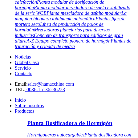
calefacción
Planta modular de dosificación de
hormigón
Planta modular mezcladora de suelo estabilizado
de la serie WCB
Planta mezcladora de asfalto modular
La
máquina bloquera totalmente automática
Plantas fijas de
mortero seco
Línea de producción de polos de
hormigón
Mezcladoras planetarias para diversas
industrias
Concreto de transporte para edificios de gran
altura
A-Z Equipo completo pionero de hormigón
Plantas de
trituración y cribado de piedra
Noticias
Global Caso
Servicio
Contacto
Email:
sales@hamacchina.com
TEL:
0086-15136236223
Inicio
Sobre nosotros
Productos
Planta Dosificadora de Hormigón
Hormigoneras autocargables
Planta dosificadora con