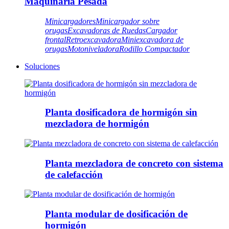
Maquinaria Pesada
Minicargadores
Minicargador sobre
orugas
Excavadoras de Ruedas
Cargador
frontal
Retroexcavadora
Miniexcavadora de
orugas
Motoniveladora
Rodillo Compactador
Soluciones
Planta dosificadora de hormigón sin
mezcladora de hormigón
Planta mezcladora de concreto con sistema
de calefacción
Planta modular de dosificación de
hormigón