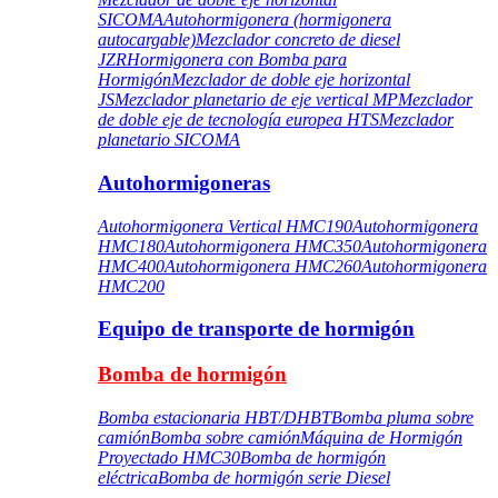
SICOMA
Autohormigonera (hormigonera
autocargable)
Mezclador concreto de diesel
JZR
Hormigonera con Bomba para
Hormigón
Mezclador de doble eje horizontal
JS
Mezclador planetario de eje vertical MP
Mezclador
de doble eje de tecnología europea HTS
Mezclador
planetario SICOMA
Autohormigoneras
Autohormigonera Vertical HMC190
Autohormigonera
HMC180
Autohormigonera HMC350
Autohormigonera
HMC400
Autohormigonera HMC260
Autohormigonera
HMC200
Equipo de transporte de hormigón
Bomba de hormigón
Bomba estacionaria HBT/DHBT
Bomba pluma sobre
camión
Bomba sobre camión
Máquina de Hormigón
Proyectado HMC30
Bomba de hormigón
eléctrica
Bomba de hormigón serie Diesel