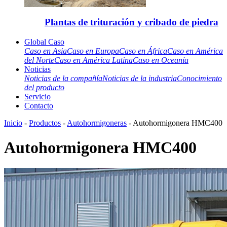
Plantas de trituración y cribado de piedra
Global Caso
Caso en Asia
Caso en Europa
Caso en África
Caso en América
del Norte
Caso en América Latina
Caso en Oceanía
Noticias
Noticias de la compañía
Noticias de la industria
Conocimiento
del producto
Servicio
Contacto
Inicio
-
Productos
-
Autohormigoneras
- Autohormigonera HMC400
Autohormigonera HMC400