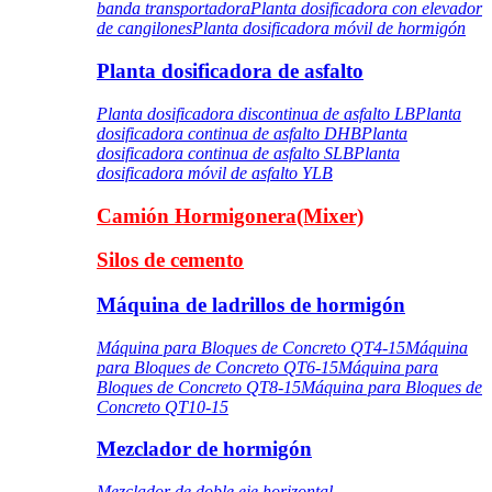
banda transportadora
Planta dosificadora con elevador
de cangilones
Planta dosificadora móvil de hormigón
Planta dosificadora de asfalto
Planta dosificadora discontinua de asfalto LB
Planta
dosificadora continua de asfalto DHB
Planta
dosificadora continua de asfalto SLB
Planta
dosificadora móvil de asfalto YLB
Camión Hormigonera(Mixer)
Silos de cemento
Máquina de ladrillos de hormigón
Máquina para Bloques de Concreto QT4-15
Máquina
para Bloques de Concreto QT6-15
Máquina para
Bloques de Concreto QT8-15
Máquina para Bloques de
Concreto QT10-15
Mezclador de hormigón
Mezclador de doble eje horizontal