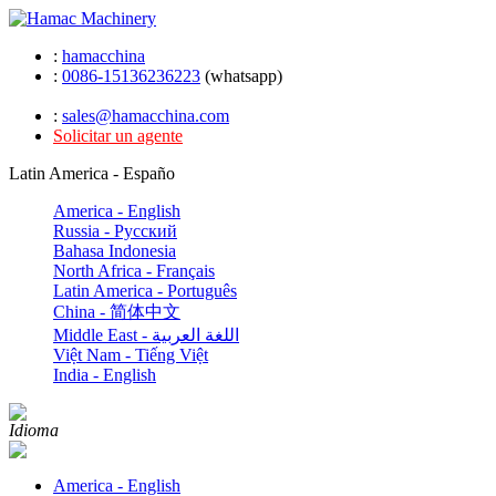
:
hamacchina
:
0086-15136236223
(whatsapp)
:
sales@hamacchina.com
Solicitar un agente
Latin America - Españo
America - English
Russia - Pусский
Bahasa Indonesia
North Africa - Français
Latin America - Português
China - 简体中文
Middle East - اللغة العربية
Việt Nam - Tiếng Việt
India - English
Idioma
America - English