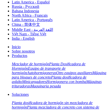
Latin America - Español
Russia - Pусский
Bahasa Indonesia
North Africa - Français
Latin America - Português
China - 简体中文
Middle East - اللغة العربية
Việt Nam - Tiếng Việt
India - English
Inicio
Sobre nosotros
Productos
Mezclador de hormigón
Planta Dosificadora de
Hormigón
Equipo de transporte de
hormigón
Autohormigoneras
Otro equipos auxiliares
Máquina
para bloques de concreto
Planta dosificadora de
asfalto
Minicargadores
Hormigonera con bomba
Máquinas
trituradoras
Maquinaria pesada
Soluciones
Planta dosificadora de hormigón sin mezcladora de
hormigón
Planta mezcladora de concreto con sistema de