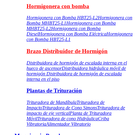
Hormigonera con bomba
Hormigonera con Bomba HBT25-L2
Hormigonera con
Bomba MHBT25-L1
Hormigonera con Bomba
MHBT25-L2
Hormigonera con Bomba
Diesel
Hormigonera con Bomba Eléctrica
Hormigonera
con Bomba HBT25-L1
Brazo Distribuidor de Hormigón
Distribuidora de hormigón de escalada interna en el
hueco de ascensor
Distribuidora hidráulica móvil de
hormigón
Distribuidora de hormigón de escalada
interna en el piso
Plantas de Trituración
Trituradora de Mandíbula
Trituradora de
Impacto
Trituradora de Cono Simons
Trituradora de
impacto de eje vertical
Planta de Trituradora
Móvil
Trituradora de cono Hidráulica
Criba
Vibratoria
Alimentador Vibratorio