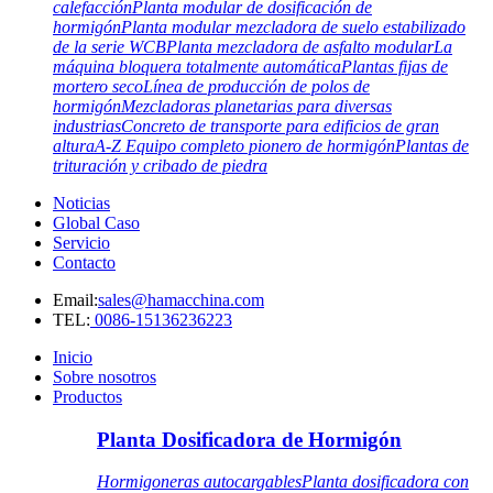
calefacción
Planta modular de dosificación de
hormigón
Planta modular mezcladora de suelo estabilizado
de la serie WCB
Planta mezcladora de asfalto modular
La
máquina bloquera totalmente automática
Plantas fijas de
mortero seco
Línea de producción de polos de
hormigón
Mezcladoras planetarias para diversas
industrias
Concreto de transporte para edificios de gran
altura
A-Z Equipo completo pionero de hormigón
Plantas de
trituración y cribado de piedra
Noticias
Global Caso
Servicio
Contacto
Email:
sales@hamacchina.com
TEL:
0086-15136236223
Inicio
Sobre nosotros
Productos
Planta Dosificadora de Hormigón
Hormigoneras autocargables
Planta dosificadora con