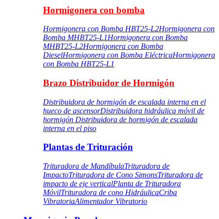
Hormigonera con bomba
Hormigonera con Bomba HBT25-L2
Hormigonera con
Bomba MHBT25-L1
Hormigonera con Bomba
MHBT25-L2
Hormigonera con Bomba
Diesel
Hormigonera con Bomba Eléctrica
Hormigonera
con Bomba HBT25-L1
Brazo Distribuidor de Hormigón
Distribuidora de hormigón de escalada interna en el
hueco de ascensor
Distribuidora hidráulica móvil de
hormigón
Distribuidora de hormigón de escalada
interna en el piso
Plantas de Trituración
Trituradora de Mandíbula
Trituradora de
Impacto
Trituradora de Cono Simons
Trituradora de
impacto de eje vertical
Planta de Trituradora
Móvil
Trituradora de cono Hidráulica
Criba
Vibratoria
Alimentador Vibratorio