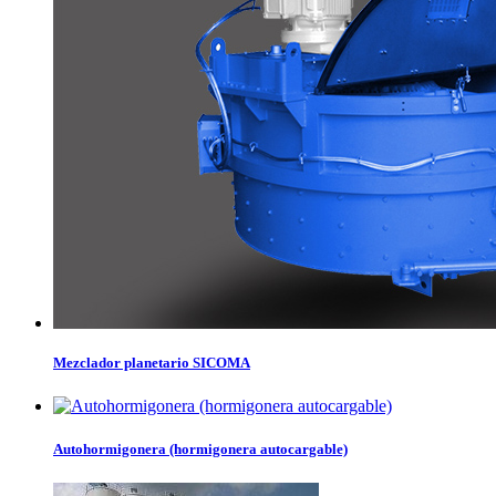
Mezclador planetario SICOMA
Autohormigonera (hormigonera autocargable)