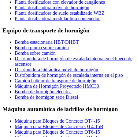
Planta dosificadora con elevador de cangilones
Planta dosificadora móvil de hormigón
Planta dosificadora de suelo estabilizado WBZ
Planta dosificadora modular tipo contenedor
Equipo de transporte de hormigón
Bomba estacionaria HBT/DHBT
Bomba pluma sobre camión
Bomba sobre camión
Distribuidora de hormigón de escalada interna en el hueco de
ascensor
Distribuidora hidráulica móvil de hormigón
Distribuidora de hormigón de escalada interna en el piso
Camión batidor de transporte de hormigón
Máquina de Hormigón Proyectado HMC30
Bomba de hormigón eléctrica
Bomba de hormigón serie Diesel
Máquina automática de ladrillos de hormigón
Máquina para Bloques de Concreto QT4-15
Máquina para Bloques de Concreto QT4-15B
Máquina para Bloques de Concreto QT6-15