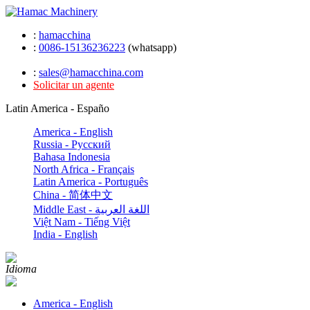
:
hamacchina
:
0086-15136236223
(whatsapp)
:
sales@hamacchina.com
Solicitar un agente
Latin America - Españo
America - English
Russia - Pусский
Bahasa Indonesia
North Africa - Français
Latin America - Português
China - 简体中文
Middle East - اللغة العربية
Việt Nam - Tiếng Việt
India - English
Idioma
America - English