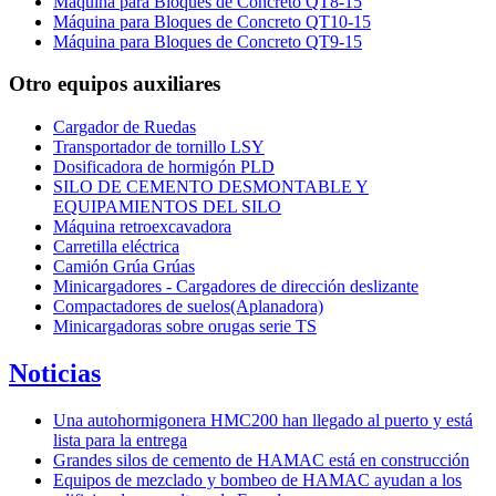
Máquina para Bloques de Concreto QT8-15
Máquina para Bloques de Concreto QT10-15
Máquina para Bloques de Concreto QT9-15
Otro equipos auxiliares
Cargador de Ruedas
Transportador de tornillo LSY
Dosificadora de hormigón PLD
SILO DE CEMENTO DESMONTABLE Y
EQUIPAMIENTOS DEL SILO
Máquina retroexcavadora
Carretilla eléctrica
Camión Grúa Grúas
Minicargadores - Cargadores de dirección deslizante
Compactadores de suelos(Aplanadora)
Minicargadoras sobre orugas serie TS
Noticias
Una autohormigonera HMC200 han llegado al puerto y está
lista para la entrega
Grandes silos de cemento de HAMAC está en construcción
Equipos de mezclado y bombeo de HAMAC ayudan a los