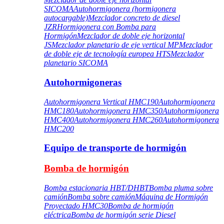
SICOMA
Autohormigonera (hormigonera
autocargable)
Mezclador concreto de diesel
JZR
Hormigonera con Bomba para
Hormigón
Mezclador de doble eje horizontal
JS
Mezclador planetario de eje vertical MP
Mezclador
de doble eje de tecnología europea HTS
Mezclador
planetario SICOMA
Autohormigoneras
Autohormigonera Vertical HMC190
Autohormigonera
HMC180
Autohormigonera HMC350
Autohormigonera
HMC400
Autohormigonera HMC260
Autohormigonera
HMC200
Equipo de transporte de hormigón
Bomba de hormigón
Bomba estacionaria HBT/DHBT
Bomba pluma sobre
camión
Bomba sobre camión
Máquina de Hormigón
Proyectado HMC30
Bomba de hormigón
eléctrica
Bomba de hormigón serie Diesel