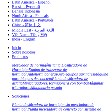
Latin America - Español
Russia - Pусский
Bahasa Indonesia
North Africa - Français
Latin America - Português
China - 简体中文
Middle East - اللغة العربية
Việt Nam - Tiếng Việt
India - English
Inicio
Sobre nosotros
Productos
Mezclador de hormigón
Planta Dosificadora de
Hormigón
Equipo de transporte de
hormigón
Autohormigoneras
Otro equipos auxiliares
Máquina
para bloques de concreto
Planta dosificadora de
asfalto
Minicargadores
Hormigonera con bomba
Máquinas
trituradoras
Maquinaria pesada
Soluciones
Planta dosificadora de hormigón sin mezcladora de
hormigón
Planta mezcladora de concreto con sistema de