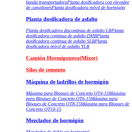
banda transportadora
Planta dosificadora con elevador
de cangilones
Planta dosificadora móvil de hormigón
Planta dosificadora de asfalto
Planta dosificadora discontinua de asfalto LB
Planta
dosificadora continua de asfalto DHB
Planta
dosificadora continua de asfalto SLB
Planta
dosificadora móvil de asfalto YLB
Camión Hormigonera(Mixer)
Silos de cemento
Máquina de ladrillos de hormigón
Máquina para Bloques de Concreto QT4-15
Máquina
para Bloques de Concreto QT6-15
Máquina para
Bloques de Concreto QT8-15
Máquina para Bloques de
Concreto QT10-15
Mezclador de hormigón
Mezclador de doble eje horizontal