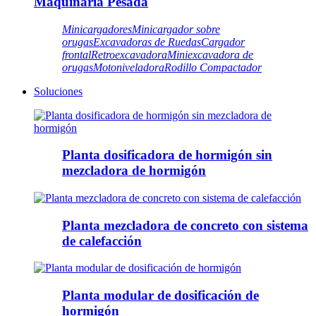
Maquinaria Pesada
Minicargadores
Minicargador sobre
orugas
Excavadoras de Ruedas
Cargador
frontal
Retroexcavadora
Miniexcavadora de
orugas
Motoniveladora
Rodillo Compactador
Soluciones
Planta dosificadora de hormigón sin
mezcladora de hormigón
Planta mezcladora de concreto con sistema
de calefacción
Planta modular de dosificación de
hormigón