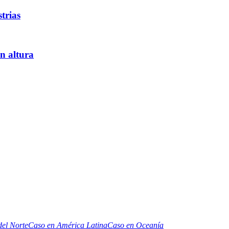
trias
an altura
el Norte
Caso en América Latina
Caso en Oceanía