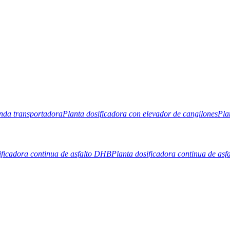
anda transportadora
Planta dosificadora con elevador de cangilones
Pla
ificadora continua de asfalto DHB
Planta dosificadora continua de asf