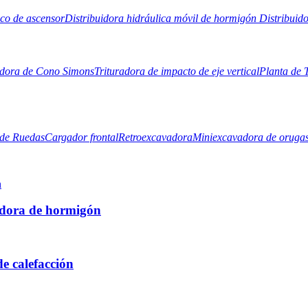
eco de ascensor
Distribuidora hidráulica móvil de hormigón
Distribuid
adora de Cono Simons
Trituradora de impacto de eje vertical
Planta de 
de Ruedas
Cargador frontal
Retroexcavadora
Miniexcavadora de oruga
adora de hormigón
e calefacción