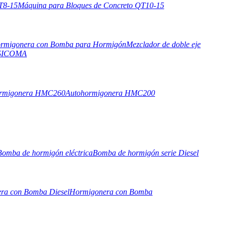
T8-15
Máquina para Bloques de Concreto QT10-15
rmigonera con Bomba para Hormigón
Mezclador de doble eje
o SICOMA
ormigonera HMC260
Autohormigonera HMC200
Bomba de hormigón eléctrica
Bomba de hormigón serie Diesel
ra con Bomba Diesel
Hormigonera con Bomba