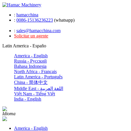
:
hamacchina
:
0086-15136236223
(whatsapp)
:
sales@hamacchina.com
Solicitar un agente
Latin America - Españo
America - English
Russia - Pусский
Bahasa Indonesia
North Africa - Français
Latin America - Português
China - 简体中文
Middle East - اللغة العربية
Việt Nam - Tiếng Việt
India - English
Idioma
America - English