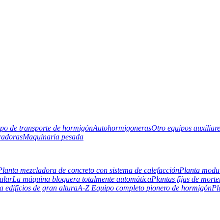
po de transporte de hormigón
Autohormigoneras
Otro equipos auxiliar
radoras
Maquinaria pesada
Planta mezcladora de concreto con sistema de calefacción
Planta modul
ular
La máquina bloquera totalmente automática
Plantas fijas de morte
 edificios de gran altura
A-Z Equipo completo pionero de hormigón
Pl