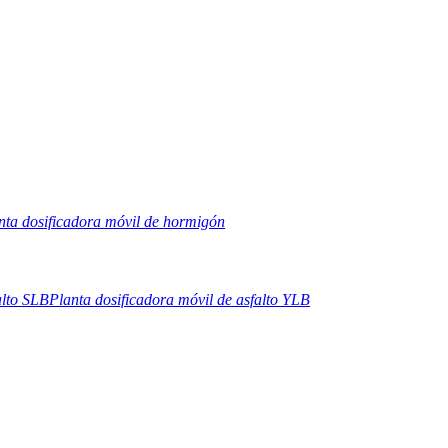
nta dosificadora móvil de hormigón
alto SLB
Planta dosificadora móvil de asfalto YLB