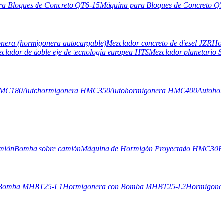
ra Bloques de Concreto QT6-15
Máquina para Bloques de Concreto Q
nera (hormigonera autocargable)
Mezclador concreto de diesel JZR
Ho
clador de doble eje de tecnología europea HTS
Mezclador planetari
HMC180
Autohormigonera HMC350
Autohormigonera HMC400
Autoh
mión
Bomba sobre camión
Máquina de Hormigón Proyectado HMC30
 Bomba MHBT25-L1
Hormigonera con Bomba MHBT25-L2
Hormigone