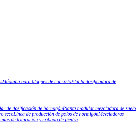
es
Máquina para bloques de concreto
Planta dosificadora de
ar de dosificación de hormigón
Planta modular mezcladora de suelo
ro seco
Línea de producción de polos de hormigón
Mezcladoras
antas de trituración y cribado de piedra