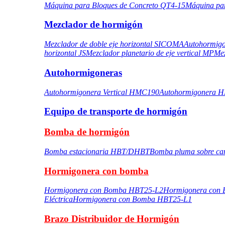
Máquina para Bloques de Concreto QT4-15
Máquina pa
Mezclador de hormigón
Mezclador de doble eje horizontal SICOMA
Autohormigo
horizontal JS
Mezclador planetario de eje vertical MP
Mez
Autohormigoneras
Autohormigonera Vertical HMC190
Autohormigonera 
Equipo de transporte de hormigón
Bomba de hormigón
Bomba estacionaria HBT/DHBT
Bomba pluma sobre ca
Hormigonera con bomba
Hormigonera con Bomba HBT25-L2
Hormigonera con
Eléctrica
Hormigonera con Bomba HBT25-L1
Brazo Distribuidor de Hormigón