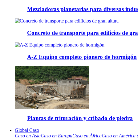
Mezcladoras planetarias para diversas indus
Concreto de transporte para edificios de gr
A-Z Equipo completo pionero de hormigón
Plantas de trituración y cribado de piedra
Global Caso
Caso en Asia
Caso en Europa
Caso en África
Caso en América d