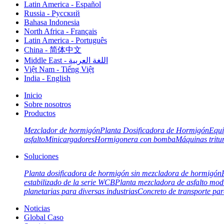
Latin America - Español
Russia - Pусский
Bahasa Indonesia
North Africa - Français
Latin America - Português
China - 简体中文
Middle East - اللغة العربية
Việt Nam - Tiếng Việt
India - English
Inicio
Sobre nosotros
Productos
Mezclador de hormigón
Planta Dosificadora de Hormigón
Equi
asfalto
Minicargadores
Hormigonera con bomba
Máquinas tritu
Soluciones
Planta dosificadora de hormigón sin mezcladora de hormigón
estabilizado de la serie WCB
Planta mezcladora de asfalto mod
planetarias para diversas industrias
Concreto de transporte para
Noticias
Global Caso