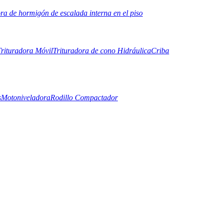
ora de hormigón de escalada interna en el piso
Trituradora Móvil
Trituradora de cono Hidráulica
Criba
s
Motoniveladora
Rodillo Compactador