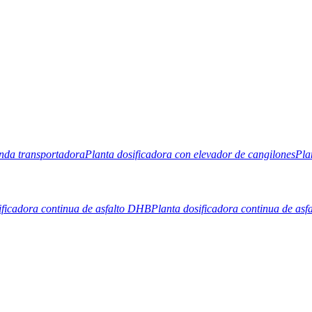
anda transportadora
Planta dosificadora con elevador de cangilones
Pla
ificadora continua de asfalto DHB
Planta dosificadora continua de asf