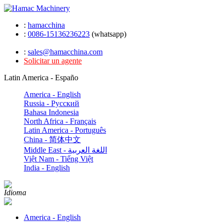
:
hamacchina
:
0086-15136236223
(whatsapp)
:
sales@hamacchina.com
Solicitar un agente
Latin America - Españo
America - English
Russia - Pусский
Bahasa Indonesia
North Africa - Français
Latin America - Português
China - 简体中文
Middle East - اللغة العربية
Việt Nam - Tiếng Việt
India - English
Idioma
America - English