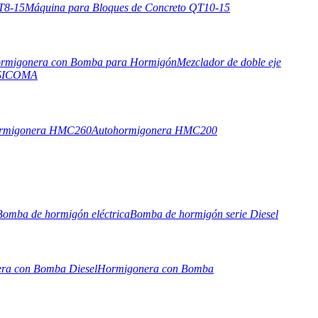
T8-15
Máquina para Bloques de Concreto QT10-15
rmigonera con Bomba para Hormigón
Mezclador de doble eje
o SICOMA
ormigonera HMC260
Autohormigonera HMC200
Bomba de hormigón eléctrica
Bomba de hormigón serie Diesel
ra con Bomba Diesel
Hormigonera con Bomba