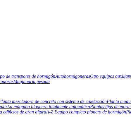
po de transporte de hormigón
Autohormigoneras
Otro equipos auxiliar
radoras
Maquinaria pesada
Planta mezcladora de concreto con sistema de calefacción
Planta modul
ular
La máquina bloquera totalmente automática
Plantas fijas de morte
 edificios de gran altura
A-Z Equipo completo pionero de hormigón
Pl