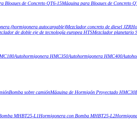
ra Bloques de Concreto QT6-15
Máquina para Bloques de Concreto Q
nera (hormigonera autocargable)
Mezclador concreto de diesel JZR
Ho
clador de doble eje de tecnología europea HTS
Mezclador planetari
HMC180
Autohormigonera HMC350
Autohormigonera HMC400
Autoh
mión
Bomba sobre camión
Máquina de Hormigón Proyectado HMC30
 Bomba MHBT25-L1
Hormigonera con Bomba MHBT25-L2
Hormigone