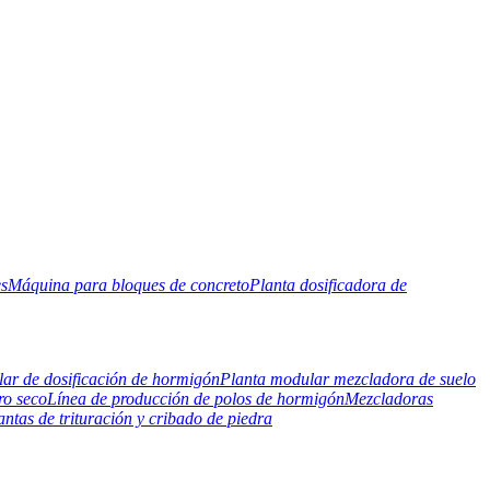
es
Máquina para bloques de concreto
Planta dosificadora de
ar de dosificación de hormigón
Planta modular mezcladora de suelo
ro seco
Línea de producción de polos de hormigón
Mezcladoras
antas de trituración y cribado de piedra