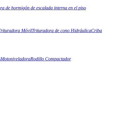
ora de hormigón de escalada interna en el piso
Trituradora Móvil
Trituradora de cono Hidráulica
Criba
s
Motoniveladora
Rodillo Compactador