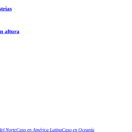
trias
an altura
el Norte
Caso en América Latina
Caso en Oceanía