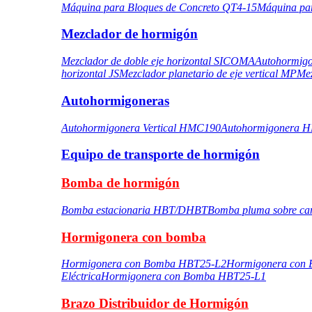
Máquina para Bloques de Concreto QT4-15
Máquina pa
Mezclador de hormigón
Mezclador de doble eje horizontal SICOMA
Autohormigo
horizontal JS
Mezclador planetario de eje vertical MP
Mez
Autohormigoneras
Autohormigonera Vertical HMC190
Autohormigonera 
Equipo de transporte de hormigón
Bomba de hormigón
Bomba estacionaria HBT/DHBT
Bomba pluma sobre ca
Hormigonera con bomba
Hormigonera con Bomba HBT25-L2
Hormigonera con
Eléctrica
Hormigonera con Bomba HBT25-L1
Brazo Distribuidor de Hormigón