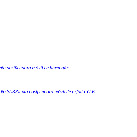
nta dosificadora móvil de hormigón
alto SLB
Planta dosificadora móvil de asfalto YLB