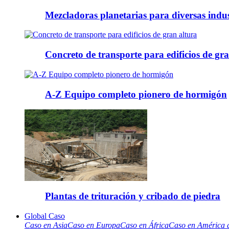
Mezcladoras planetarias para diversas indus
Concreto de transporte para edificios de gr
A-Z Equipo completo pionero de hormigón
Plantas de trituración y cribado de piedra
Global Caso
Caso en Asia
Caso en Europa
Caso en África
Caso en América d