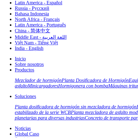
Latin America - Español
Russia - Pусский
Bahasa Indonesia
North Africa - Français
Latin America - Português
China - 简体中文
Middle East - اللغة العربية
Việt Nam - Tiếng Việt
India - English
Inicio
Sobre nosotros
Productos
Mezclador de hormigón
Planta Dosificadora de Hormigón
Equi
asfalto
Minicargadores
Hormigonera con bomba
Máquinas tritu
Soluciones
Planta dosificadora de hormigón sin mezcladora de hormigón
estabilizado de la serie WCB
Planta mezcladora de asfalto mod
planetarias para diversas industrias
Concreto de transporte para
Noticias
Global Caso