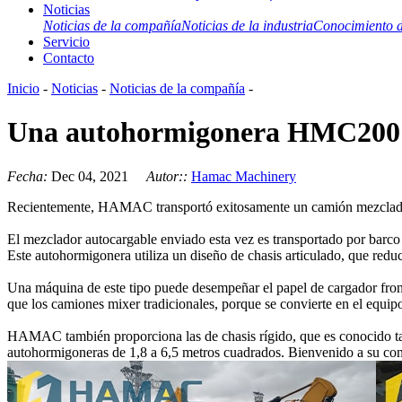
Noticias
Noticias de la compañía
Noticias de la industria
Conocimiento d
Servicio
Contacto
Inicio
-
Noticias
-
Noticias de la compañía
-
Una autohormigonera HMC200 han
Fecha:
Dec 04, 2021
Autor::
Hamac Machinery
Recientemente, HAMAC transportó exitosamente un camión mezclador
El mezclador autocargable enviado esta vez es transportado por barco
Este autohormigonera utiliza un diseño de chasis articulado, que redu
Una máquina de este tipo puede desempeñar el papel de cargador fron
que los camiones mixer tradicionales, porque se convierte en el equip
HAMAC también proporciona las de chasis rígido, que es conocido 
autohormigoneras de 1,8 a 6,5 metros cuadrados. Bienvenido a su con