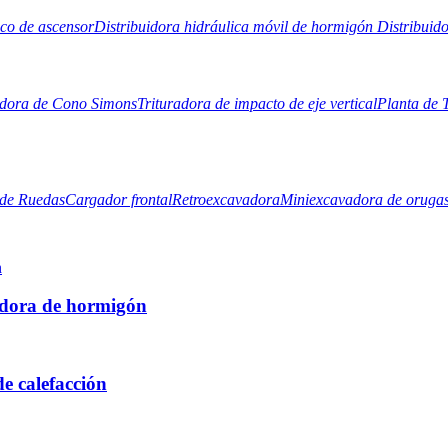
eco de ascensor
Distribuidora hidráulica móvil de hormigón
Distribuid
adora de Cono Simons
Trituradora de impacto de eje vertical
Planta de 
de Ruedas
Cargador frontal
Retroexcavadora
Miniexcavadora de oruga
adora de hormigón
e calefacción