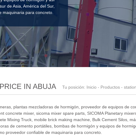
r de Asia, América del Sur,
e maquinaria para concreto.
RICE IN ABUJA
Tu posición:
Inicio
-
Productos
- statio
oneras, plantas mezcladoras de hormigón,
proveedor de equipos de co
ent concrete mixer
,
sicoma mixer spare parts
,
SICOMA Planetary mixer
te Mixing Truck
,
mobile brick making machine
,
Bulk Cement Silos
,
máq
oras de cemento portátiles
, bombas de hormigón y equipos de hormig
como proveedor confiable de maquinaria para concreto.