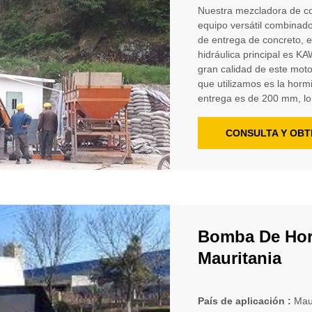
Nuestra mezcladora de c
equipo versátil combinad
de entrega de concreto, 
hidráulica principal es K
gran calidad de este mot
que utilizamos es la horm
entrega es de 200 mm, lo
CONSULTA Y OBT
Bomba De Ho
Mauritania
País de aplicación :
Mau