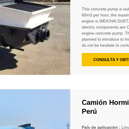
This concrete pump is suit
60m3 per hour, the maxim
engine is WEICHAI DUETZ,
electric components are Om
engine concrete pump. Th
planned to introduce to his
do not be hesitate to conta
CONSULTA Y OBT
Camión Hormi
Perú
País de aplicación :
Lim