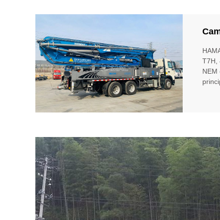
Cam
HAMA
T7H, 
NEM d
princ