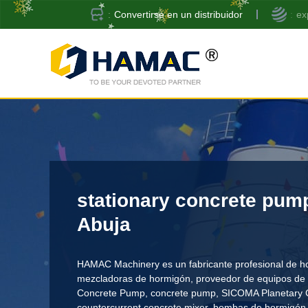
Convertirse en un distribuidor
ex
stationary concrete pump
Abuja
HAMAC Machinery es un fabricante profesional de h
mezcladoras de hormigón,
proveedor de equipos de 
Concrete Pump
,
concrete pump
,
SICOMA Planetary 
countercurrent concrete mixer
, bombas de hormigón 