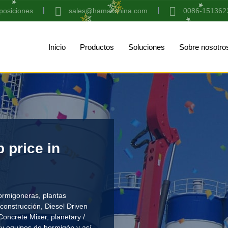
posiciones
sales@hamacchina.com
0086-151362
Inicio
Productos
Soluciones
Sobre nosotro
 price in
ormigoneras, plantas
construcción
,
Diesel Driven
Concrete Mixer
,
planetary /
y equipos de hormigón y así