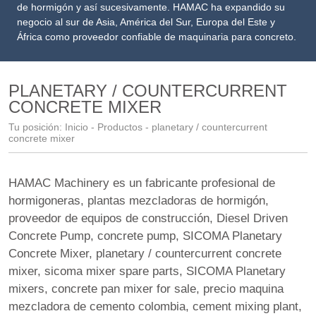
de hormigón y así sucesivamente. HAMAC ha expandido su
negocio al sur de Asia, América del Sur, Europa del Este y
África como proveedor confiable de maquinaria para concreto.
PLANETARY / COUNTERCURRENT
CONCRETE MIXER
Tu posición:
Inicio
-
Productos
- planetary / countercurrent
concrete mixer
HAMAC Machinery es un fabricante profesional de
hormigoneras, plantas mezcladoras de hormigón,
proveedor de equipos de construcción
,
Diesel Driven
Concrete Pump
,
concrete pump
,
SICOMA Planetary
Concrete Mixer
,
planetary / countercurrent concrete
mixer
,
sicoma mixer spare parts
,
SICOMA Planetary
mixers
,
concrete pan mixer for sale
,
precio maquina
mezcladora de cemento colombia
,
cement mixing plant
,