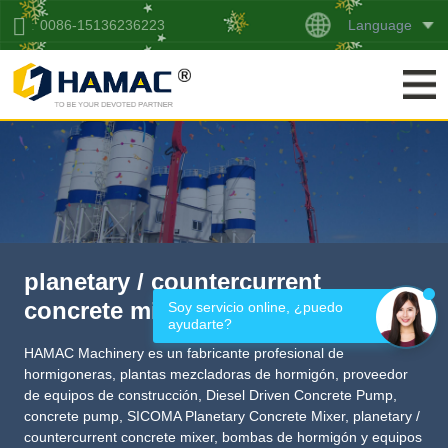
Language
0086-15136236223
planetary / countercurrent
concrete mixer
Soy servicio online, ¿puedo 
ayudarte?
HAMAC Machinery es un fabricante profesional de
hormigoneras, plantas mezcladoras de hormigón,
proveedor
de equipos de construcción
,
Diesel Driven Concrete Pump
,
concrete pump
,
SICOMA Planetary Concrete Mixer
,
planetary /
countercurrent concrete mixer
, bombas de hormigón y equipos