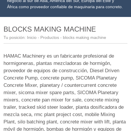
negocio al sur de Asia, América del Sur, Europa del Este y
África como proveedor confiable de maquinaria para concreto.
BLOCKS MAKING MACHINE
Tu posición:
Inicio
-
Productos
- blocks making machine
HAMAC Machinery es un fabricante profesional de
hormigoneras, plantas mezcladoras de hormigón,
proveedor de equipos de construcción
,
Diesel Driven
Concrete Pump
,
concrete pump
,
SICOMA Planetary
Concrete Mixer
,
planetary / countercurrent concrete
mixer
,
sicoma mixer spare parts
,
SICOMA Planetary
mixers
,
concrete pan mixer for sale
,
concrete mixing
trailer
,
tracked skid steer loader
,
planta dosificadora de
mezcla seca
,
rmc plant project cost
,
mobile Mixing
Plant
,
silo batching plant
,
concrete mixer with lift
,
planta
móvil de hormigón
, bombas de hormigón y equipos de