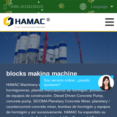
Language
0086-15136236223
blocks making machine
Soy servicio online, ¿puedo 
ayudarte?
HAMAC Machinery es un fabricante profesional de
hormigoneras, plantas mezcladoras de hormigón,
proveedor
de equipos de construcción
,
Diesel Driven Concrete Pump
,
concrete pump
,
SICOMA Planetary Concrete Mixer
,
planetary /
countercurrent concrete mixer
, bombas de hormigón y equipos
de hormigón y así sucesivamente. HAMAC ha expandido su