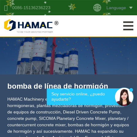
Language
0086-15136236223
bomba de línea de hormigón
Soy servicio online, ¿puedo 
ayudarte?
HAMAC Machinery es un fabricante profesional de
hormigoneras, plantas mezcladoras de hormigón,
proveedor
de equipos de construcción
,
Diesel Driven Concrete Pump
,
concrete pump
,
SICOMA Planetary Concrete Mixer
,
planetary /
countercurrent concrete mixer
, bombas de hormigón y equipos
de hormigón y así sucesivamente. HAMAC ha expandido su