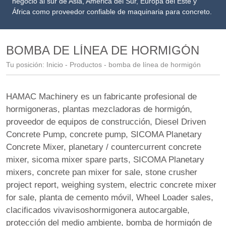
negocio al sur de Asia, América del Sur, Europa del Este y
África como proveedor confiable de maquinaria para concreto.
BOMBA DE LÍNEA DE HORMIGÓN
Tu posición:
Inicio
-
Productos
- bomba de línea de hormigón
HAMAC Machinery es un fabricante profesional de
hormigoneras, plantas mezcladoras de hormigón,
proveedor de equipos de construcción
,
Diesel Driven
Concrete Pump
,
concrete pump
,
SICOMA Planetary
Concrete Mixer
,
planetary / countercurrent concrete
mixer
,
sicoma mixer spare parts
,
SICOMA Planetary
mixers
,
concrete pan mixer for sale
,
stone crusher
project report
,
weighing system
,
electric concrete mixer
for sale
,
planta de cemento móvil
,
Wheel Loader sales
,
clacificados vivavisoshormigonera autocargable
,
protección del medio ambiente
,
bomba de hormigón de