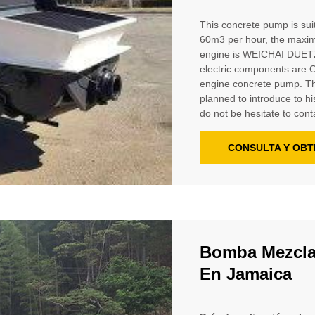
This concrete pump is suit
60m3 per hour, the maxim
engine is WEICHAI DUETZ,
electric components are Om
engine concrete pump. Th
planned to introduce to his
do not be hesitate to conta
CONSULTA Y OBT
Bomba Mezcla
En Jamaica