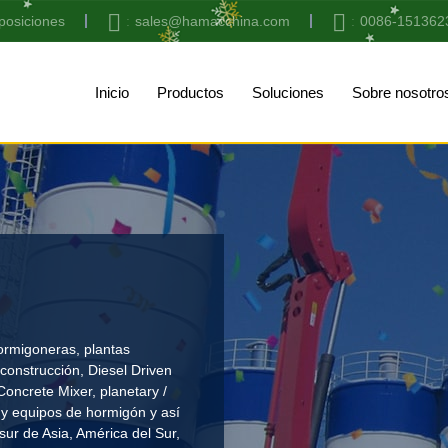
posiciones
sales@hamacchina.com
0086-151362
Inicio
Productos
Soluciones
Sobre nosotro
ormigoneras, plantas
construcción
,
Diesel Driven
Concrete Mixer
,
planetary /
y equipos de hormigón y así
r de Asia, América del Sur,