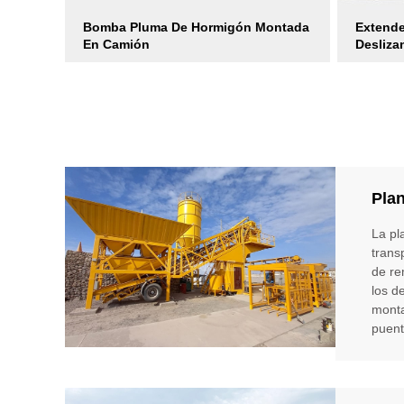
Bomba Pluma De Hormigón Montada
Extende
En Camión
Desliza
Pla
La pl
trans
de re
los d
monta
puent