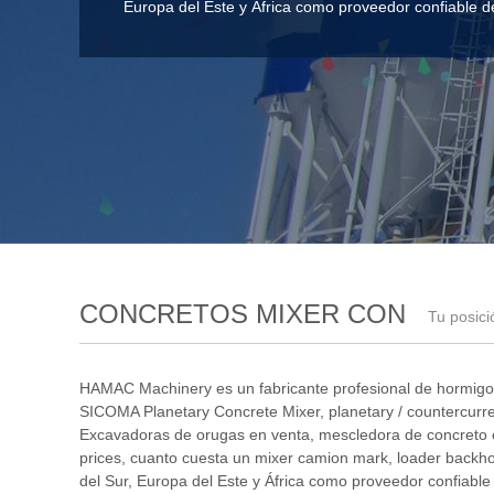
Europa del Este y África como proveedor confiable d
CONCRETOS MIXER CON
Tu posici
HAMAC Machinery es un fabricante profesional de hormig
SICOMA Planetary Concrete Mixer
,
planetary / countercurr
Excavadoras de orugas en venta
,
mescledora de concreto e
prices
,
cuanto cuesta un mixer camion mark
,
loader backh
del Sur, Europa del Este y África como proveedor confiable