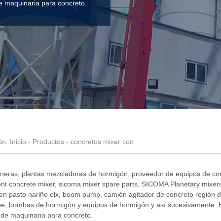
e maquinaria para concreto.
ón:
Inicio
-
Productos
- concretos mixer con
oneras, plantas mezcladoras de hormigón,
proveedor de equipos de co
ent concrete mixer
,
sicoma mixer spare parts
,
SICOMA Planetary mixer
n pasto nariño olx
,
boom pump
,
camión agitador de concreto región 
oe
, bombas de hormigón y equipos de hormigón y así sucesivamente. 
 de maquinaria para concreto.