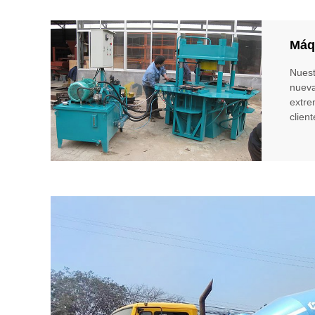
Máq
Nuest
nueva
extre
clien